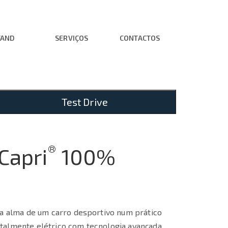
TAND
SERVIÇOS
CONTACTOS
Test Drive
®
Capri
100%
 a alma de um carro desportivo num prático
talmente elétrico com tecnologia avançada,