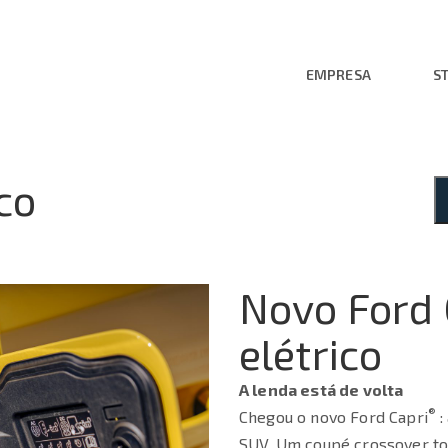
EMPRESA
S
co
Novo Ford 
elétrico
A lenda está de volta
®
Chegou o novo Ford Capri
:
SUV. Um coupé crossover to